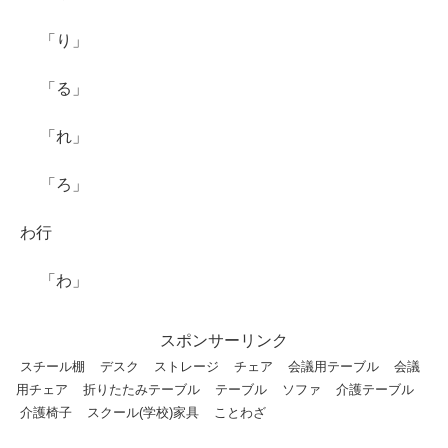
「り」
「る」
「れ」
「ろ」
わ行
「わ」
スポンサーリンク
スチール棚
デスク
ストレージ
チェア
会議用テーブル
会議
用チェア
折りたたみテーブル
テーブル
ソファ
介護テーブル
介護椅子
スクール(学校)家具
ことわざ