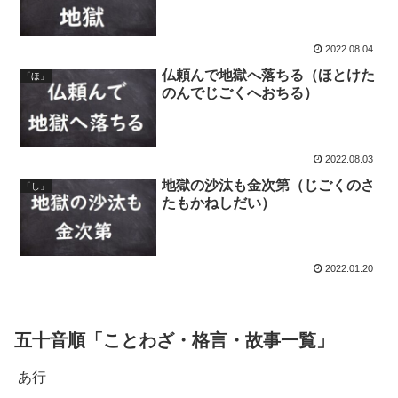
2022.08.04
仏頼んで地獄へ落ちる（ほとけた
「ほ」
のんでじごくへおちる）
2022.08.03
地獄の沙汰も金次第（じごくのさ
「し」
たもかねしだい）
2022.01.20
五十音順「ことわざ・格言・故事一覧」
あ行