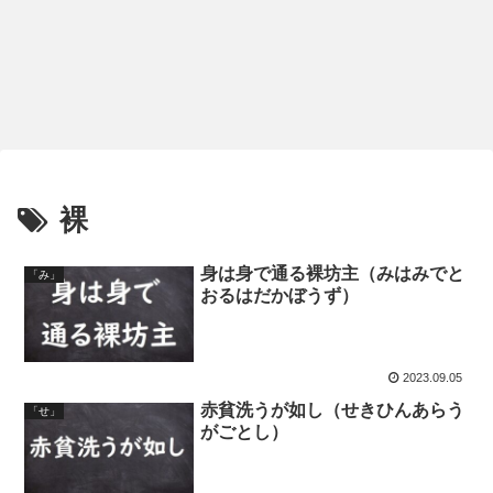
裸
身は身で通る裸坊主（みはみでと
「み」
おるはだかぼうず）
2023.09.05
赤貧洗うが如し（せきひんあらう
「せ」
がごとし）