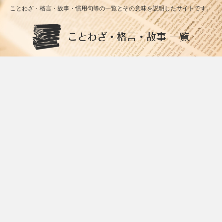
ことわざ・格言・故事・慣用句等の一覧とその意味を説明したサイトです。