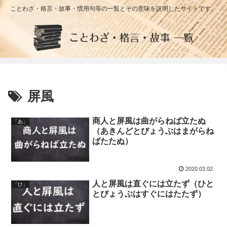
ことわざ・格言・故事・慣用句等の一覧とその意味を説明したサイトです。
屏風
商人と屏風は曲がらねば立たぬ
「あ」
（あきんどとびょうぶはまがらね
ばたたぬ）
2020.03.02
人と屏風は直ぐには立たず（ひと
「ひ」
とびょうぶはすぐにはたたず）