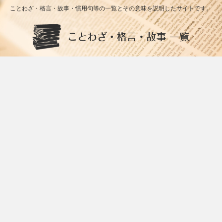
ことわざ・格言・故事・慣用句等の一覧とその意味を説明したサイトです。