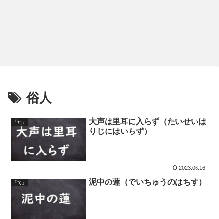
俗人
大声は里耳に入らず（たいせいは
「た」
りじにはいらず）
2023.06.16
泥中の蓮（でいちゅうのはちす）
「て」