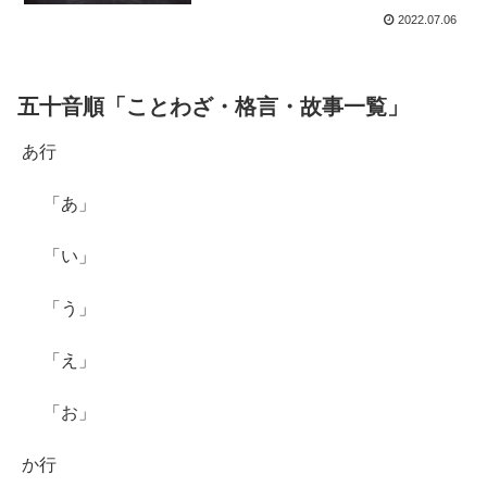
2022.07.06
五十音順「ことわざ・格言・故事一覧」
あ行
「あ」
「い」
「う」
「え」
「お」
か行