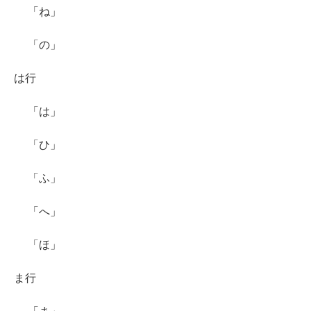
「ね」
「の」
は行
「は」
「ひ」
「ふ」
「へ」
「ほ」
ま行