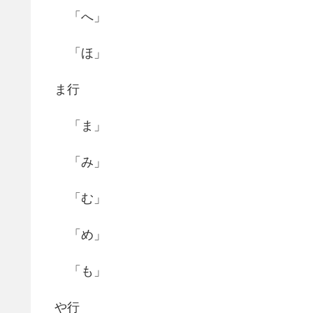
「へ」
「ほ」
ま行
「ま」
「み」
「む」
「め」
「も」
や行