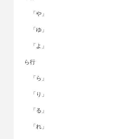
「や」
「ゆ」
「よ」
ら行
「ら」
「り」
「る」
「れ」