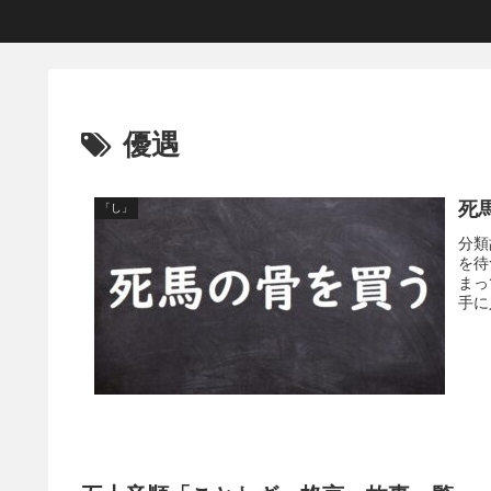
優遇
死
「し」
分類
を待
まっ
手に