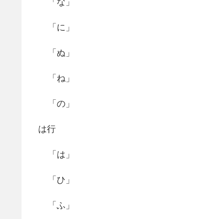
「な」
「に」
「ぬ」
「ね」
「の」
は行
「は」
「ひ」
「ふ」