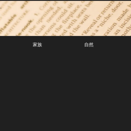
。
家族
自然