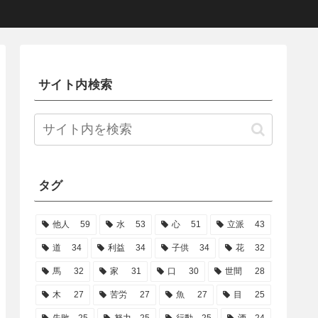
サイト内検索
タグ
他人
59
水
53
心
51
立派
43
道
34
利益
34
子供
34
花
32
馬
32
家
31
口
30
世間
28
木
27
苦労
27
魚
27
目
25