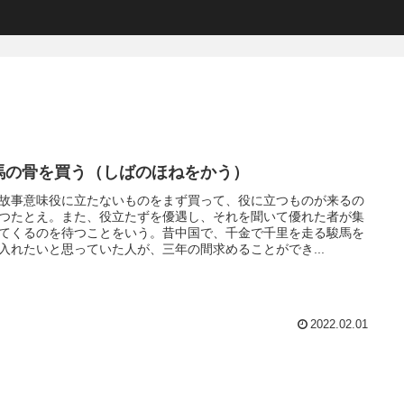
馬の骨を買う（しばのほねをかう）
故事意味役に立たないものをまず買って、役に立つものが来るの
つたとえ。また、役立たずを優遇し、それを聞いて優れた者が集
てくるのを待つことをいう。昔中国で、千金で千里を走る駿馬を
入れたいと思っていた人が、三年の間求めることができ...
2022.02.01