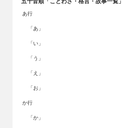
五十音順「ことわざ・格言・故事一覧」
あ行
「あ」
「い」
「う」
「え」
「お」
か行
「か」