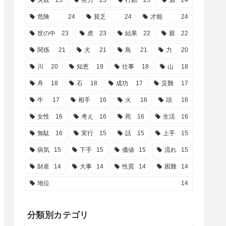
失敗
25
努力
25
行動
25
酒
24
危険
24
貧乏
24
才能
24
世の中
23
虎
23
結果
22
親
22
関係
21
犬
21
鳥
21
力
20
川
20
知恵
19
仕事
18
山
18
舟
18
石
18
成功
17
災難
17
牛
17
相手
16
火
16
頭
16
女性
16
考え
16
死
16
生活
16
無駄
16
実行
15
話
15
上手
15
病気
15
下手
15
価値
15
流れ
15
財産
14
大事
14
性質
14
困難
14
地位
14
分類別カテゴリ