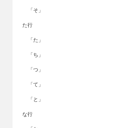
「そ」
た行
「た」
「ち」
「つ」
「て」
「と」
な行