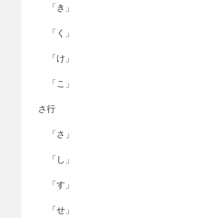
「き」
「く」
「け」
「こ」
さ行
「さ」
「し」
「す」
「せ」