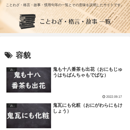
ことわざ・格言・故事・慣用句等の一覧とその意味を説明したサイトです。
容貌
鬼も十八番茶も出花（おにもじゅ
「お」
うはちばんちゃもでばな）
2022.09.17
鬼瓦にも化粧（おにがわらにもけ
「お」
しょう）