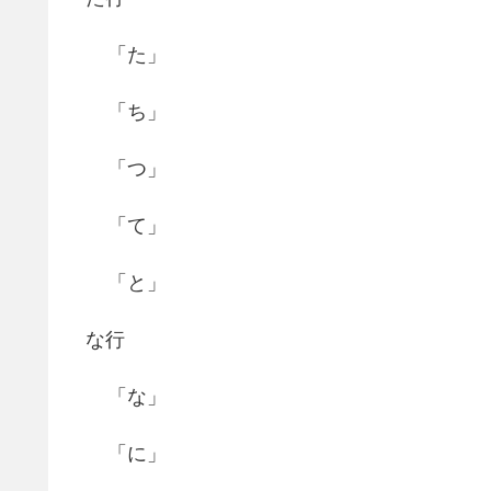
「た」
「ち」
「つ」
「て」
「と」
な行
「な」
「に」