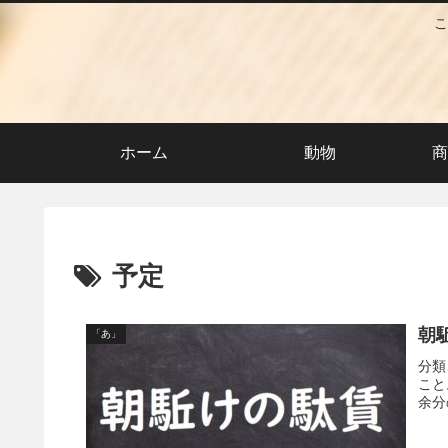
こ
ホーム
動物
商
予定
朝
「あ」
分類
こと
余分