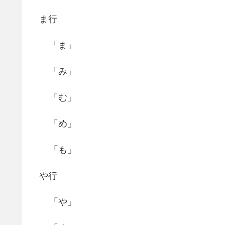
ま行
「ま」
「み」
「む」
「め」
「も」
や行
「や」