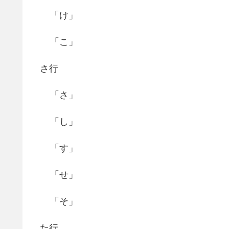
「け」
「こ」
さ行
「さ」
「し」
「す」
「せ」
「そ」
た行