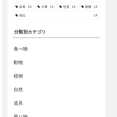
財産
14
大事
14
性質
14
困難
14
地位
14
分類別カテゴリ
食べ物
動物
植物
自然
道具
乗り物