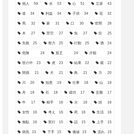
他人
59
水
53
心
51
立派
43
道
34
利益
34
子供
34
花
32
馬
32
家
31
口
30
世間
28
木
27
苦労
27
魚
27
目
25
失敗
25
努力
25
行動
25
酒
24
危険
24
貧乏
24
才能
24
世の中
23
虎
23
結果
22
親
22
関係
21
犬
21
鳥
21
力
20
川
20
知恵
19
仕事
18
山
18
舟
18
石
18
成功
17
災難
17
牛
17
相手
16
火
16
頭
16
女性
16
考え
16
死
16
生活
16
無駄
16
実行
15
話
15
上手
15
病気
15
下手
15
価値
15
流れ
15