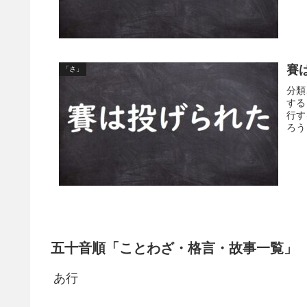
賽
「さ」
分類
する
行す
ろう
五十音順「ことわざ・格言・故事一覧」
あ行