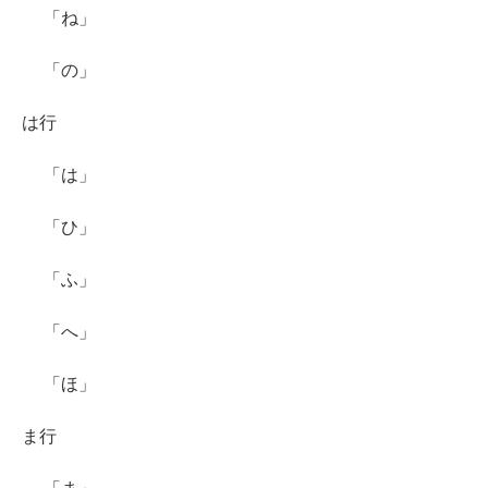
「ね」
「の」
は行
「は」
「ひ」
「ふ」
「へ」
「ほ」
ま行