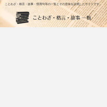
ことわざ・格言・故事・慣用句等の一覧とその意味を説明したサイトです。