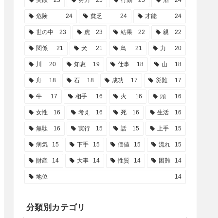
失敗
25
努力
25
行動
25
酒
24
危険
24
貧乏
24
才能
24
世の中
23
虎
23
結果
22
親
22
関係
21
犬
21
鳥
21
力
20
川
20
知恵
19
仕事
18
山
18
舟
18
石
18
成功
17
災難
17
牛
17
相手
16
火
16
頭
16
女性
16
考え
16
死
16
生活
16
無駄
16
実行
15
話
15
上手
15
病気
15
下手
15
価値
15
流れ
15
財産
14
大事
14
性質
14
困難
14
地位
14
分類別カテゴリ