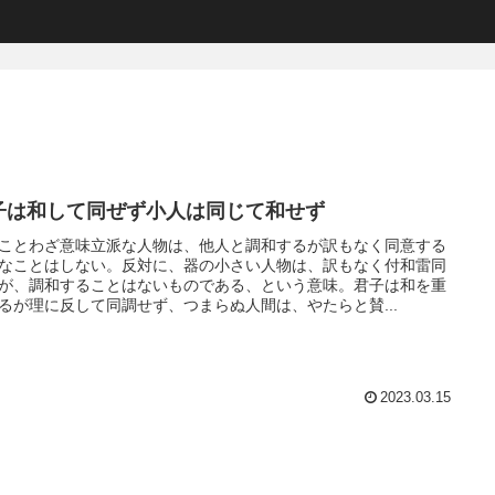
子は和して同ぜず小人は同じて和せず
ことわざ意味立派な人物は、他人と調和するが訳もなく同意する
なことはしない。反対に、器の小さい人物は、訳もなく付和雷同
が、調和することはないものである、という意味。君子は和を重
るが理に反して同調せず、つまらぬ人間は、やたらと賛...
2023.03.15