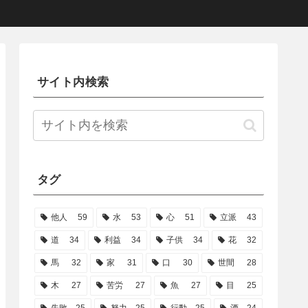
サイト内検索
タグ
他人
59
水
53
心
51
立派
43
道
34
利益
34
子供
34
花
32
馬
32
家
31
口
30
世間
28
木
27
苦労
27
魚
27
目
25