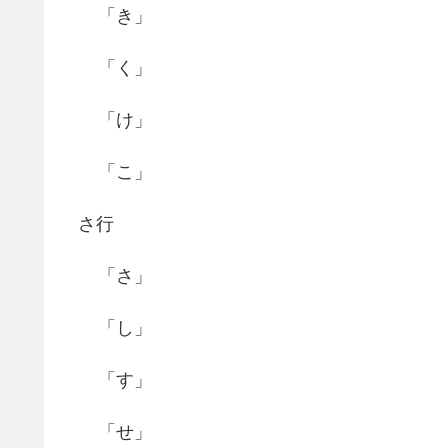
「き」
「く」
「け」
「こ」
さ行
「さ」
「し」
「す」
「せ」