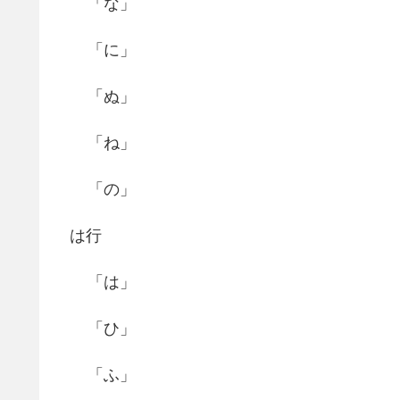
「な」
「に」
「ぬ」
「ね」
「の」
は行
「は」
「ひ」
「ふ」