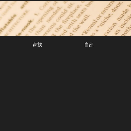
。
家族
自然