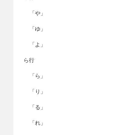
「や」
「ゆ」
「よ」
ら行
「ら」
「り」
「る」
「れ」