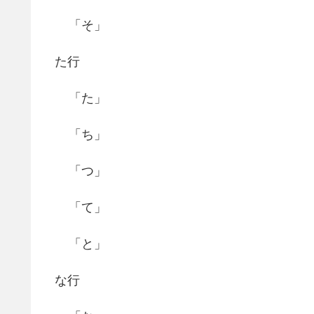
「そ」
た行
「た」
「ち」
「つ」
「て」
「と」
な行