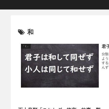
和
君
「く」
分類
よう
する
んず