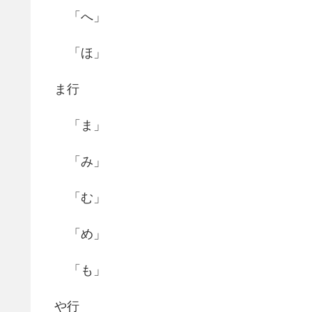
「へ」
「ほ」
ま行
「ま」
「み」
「む」
「め」
「も」
や行