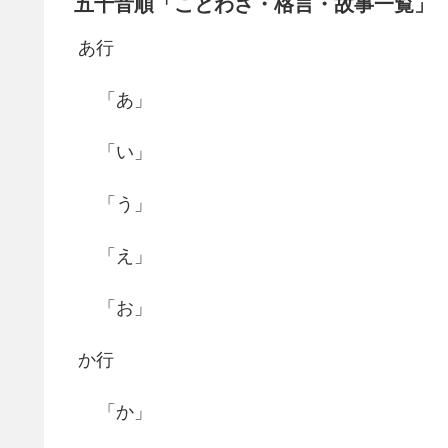
五十音順「ことわざ・格言・故事一覧」
あ行
「あ」
「い」
「う」
「え」
「お」
か行
「か」