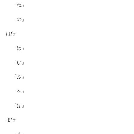
「ね」
「の」
は行
「は」
「ひ」
「ふ」
「へ」
「ほ」
ま行