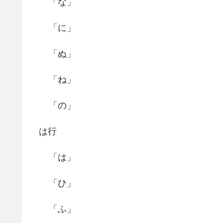
「な」
「に」
「ぬ」
「ね」
「の」
は行
「は」
「ひ」
「ふ」