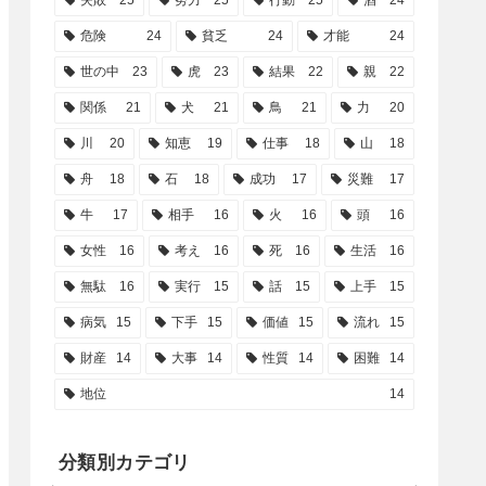
失敗
25
努力
25
行動
25
酒
24
危険
24
貧乏
24
才能
24
世の中
23
虎
23
結果
22
親
22
関係
21
犬
21
鳥
21
力
20
川
20
知恵
19
仕事
18
山
18
舟
18
石
18
成功
17
災難
17
牛
17
相手
16
火
16
頭
16
女性
16
考え
16
死
16
生活
16
無駄
16
実行
15
話
15
上手
15
病気
15
下手
15
価値
15
流れ
15
財産
14
大事
14
性質
14
困難
14
地位
14
分類別カテゴリ