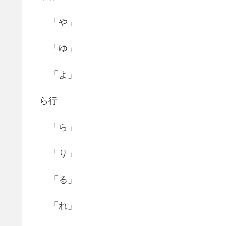
「や」
「ゆ」
「よ」
ら行
「ら」
「り」
「る」
「れ」