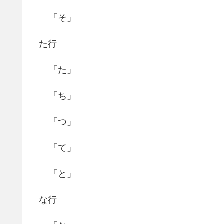
「そ」
た行
「た」
「ち」
「つ」
「て」
「と」
な行