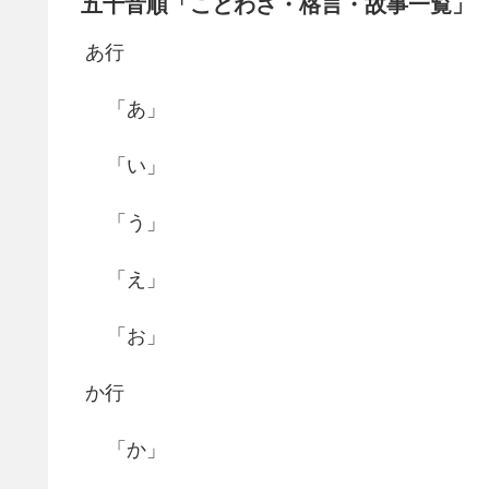
五十音順「ことわざ・格言・故事一覧」
あ行
「あ」
「い」
「う」
「え」
「お」
か行
「か」