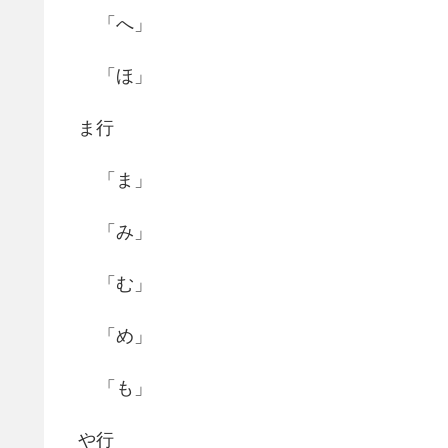
「へ」
「ほ」
ま行
「ま」
「み」
「む」
「め」
「も」
や行