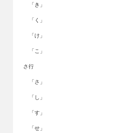
「き」
「く」
「け」
「こ」
さ行
「さ」
「し」
「す」
「せ」