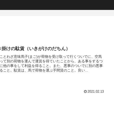
き掛けの駄賃（いきがけのだちん）
ことわざ意味馬子(まご)が荷物を受け取って行くついでに、空馬
って別の荷物を運んで運賃を得ていたことから、ある事をするつ
に他の事をして利益を得ること。また、悪事のついでに別の悪事
ること。駄賃は、馬で荷物を運ぶ手間賃のこと。良い...
2021.02.13