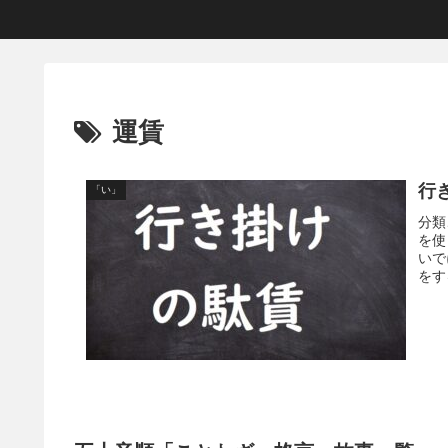
運賃
行
「い」
分類
を使
いで
をす