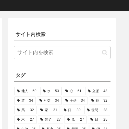
サイト内検索
タグ
他人
59
水
53
心
51
立派
43
道
34
利益
34
子供
34
花
32
馬
32
家
31
口
30
世間
28
木
27
苦労
27
魚
27
目
25