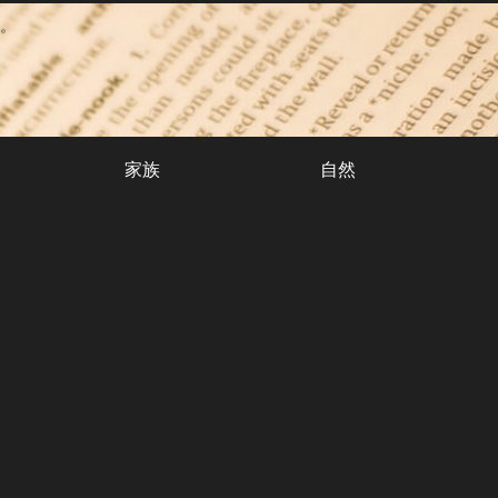
。
家族
自然