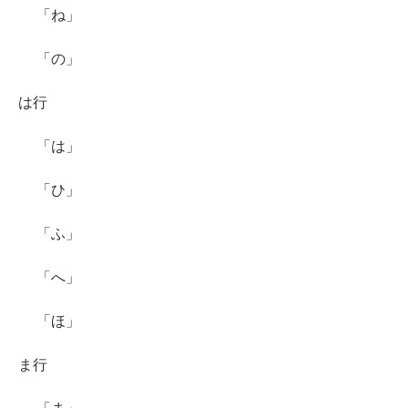
「ね」
「の」
は行
「は」
「ひ」
「ふ」
「へ」
「ほ」
ま行