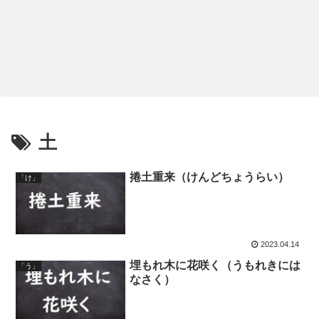
土
捲土重来（けんどちょうらい）
「け」
2023.04.14
埋もれ木に花咲く（うもれきには
「う」
なさく）