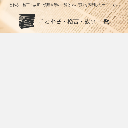
ことわざ・格言・故事・慣用句等の一覧とその意味を説明したサイトです。