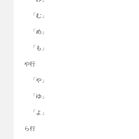
「む」
「め」
「も」
や行
「や」
「ゆ」
「よ」
ら行