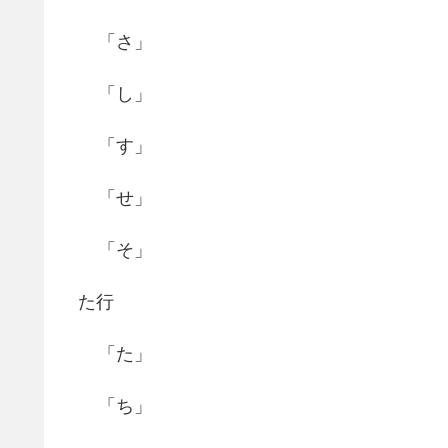
「さ」
「し」
「す」
「せ」
「そ」
た行
「た」
「ち」