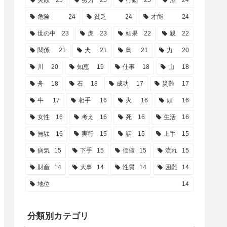
失敗
25
努力
25
行動
25
酒
24
危険
24
貧乏
24
才能
24
世の中
23
虎
23
結果
22
親
22
関係
21
犬
21
鳥
21
力
20
川
20
知恵
19
仕事
18
山
18
舟
18
石
18
成功
17
災難
17
牛
17
相手
16
火
16
頭
16
女性
16
考え
16
死
16
生活
16
無駄
16
実行
15
話
15
上手
15
病気
15
下手
15
価値
15
流れ
15
財産
14
大事
14
性質
14
困難
14
地位
14
分類別カテゴリ