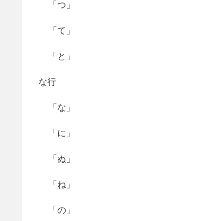
「つ」
「て」
「と」
な行
「な」
「に」
「ぬ」
「ね」
「の」