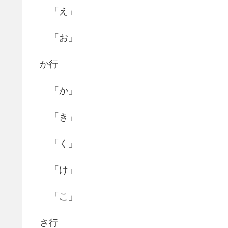
「え」
「お」
か行
「か」
「き」
「く」
「け」
「こ」
さ行