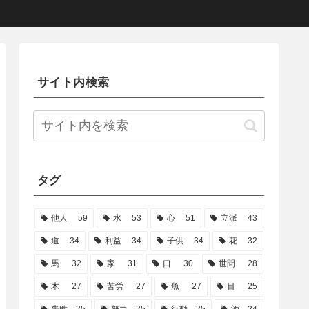
サイト内検索
タグ
他人
59
水
53
心
51
立派
43
道
34
利益
34
子供
34
花
32
馬
32
家
31
口
30
世間
28
木
27
苦労
27
魚
27
目
25