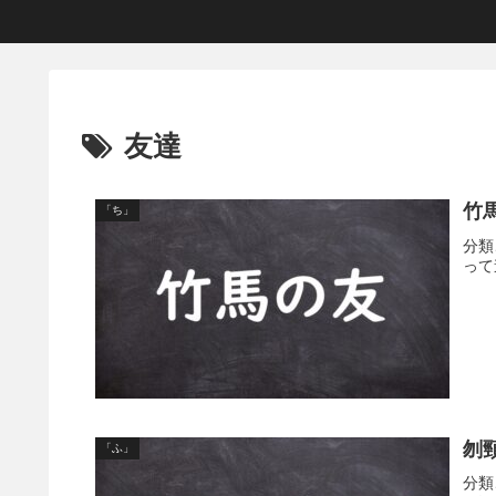
友達
竹
「ち」
分類
って
刎
「ふ」
分類