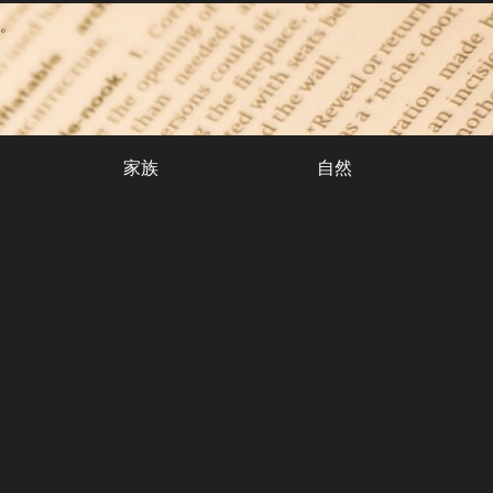
。
家族
自然