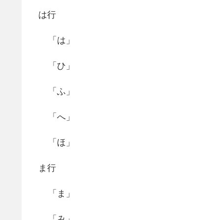
は行
「は」
「ひ」
「ふ」
「へ」
「ほ」
ま行
「ま」
「み」