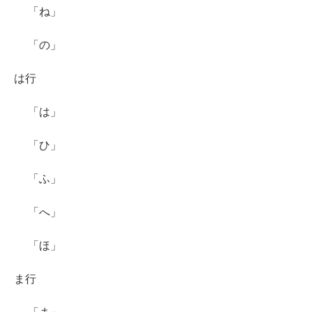
「ね」
「の」
は行
「は」
「ひ」
「ふ」
「へ」
「ほ」
ま行