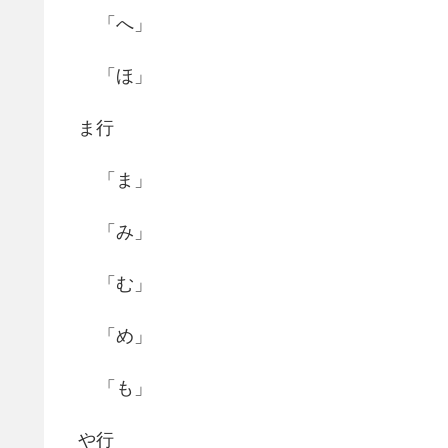
「へ」
「ほ」
ま行
「ま」
「み」
「む」
「め」
「も」
や行