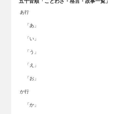
五十音順「ことわざ・格言・故事一覧」
あ行
「あ」
「い」
「う」
「え」
「お」
か行
「か」