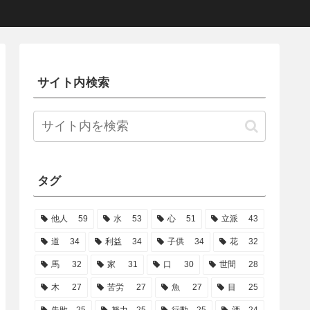
サイト内検索
タグ
他人
59
水
53
心
51
立派
43
道
34
利益
34
子供
34
花
32
馬
32
家
31
口
30
世間
28
木
27
苦労
27
魚
27
目
25