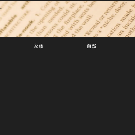
。
家族
自然