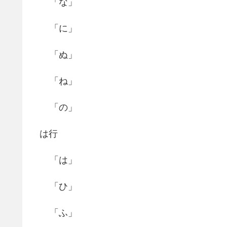
「な」
「に」
「ぬ」
「ね」
「の」
は行
「は」
「ひ」
「ふ」