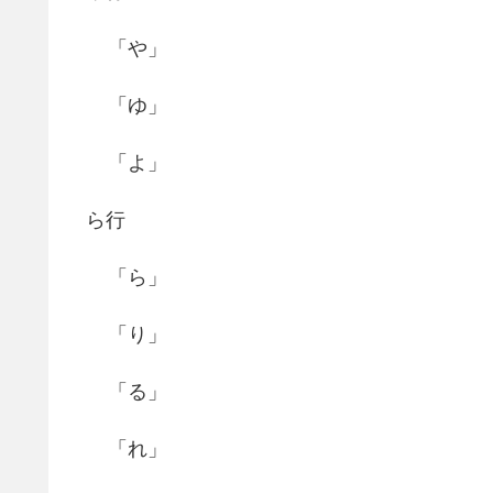
「や」
「ゆ」
「よ」
ら行
「ら」
「り」
「る」
「れ」