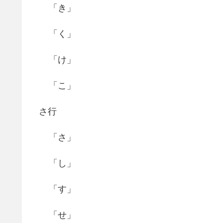
「き」
「く」
「け」
「こ」
さ行
「さ」
「し」
「す」
「せ」