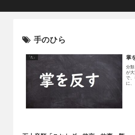
手のひら
掌
「た」
分類
が大
で、
に、