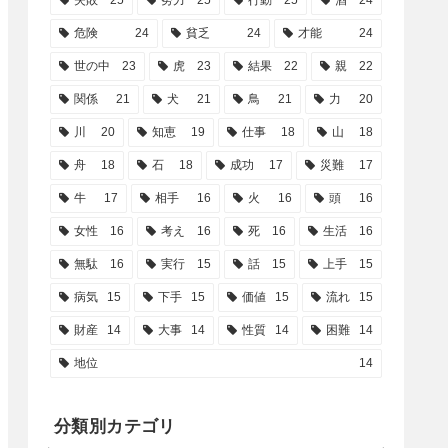
失敗
25
努力
25
行動
25
酒
24
危険
24
貧乏
24
才能
24
世の中
23
虎
23
結果
22
親
22
関係
21
犬
21
鳥
21
力
20
川
20
知恵
19
仕事
18
山
18
舟
18
石
18
成功
17
災難
17
牛
17
相手
16
火
16
頭
16
女性
16
考え
16
死
16
生活
16
無駄
16
実行
15
話
15
上手
15
病気
15
下手
15
価値
15
流れ
15
財産
14
大事
14
性質
14
困難
14
地位
14
分類別カテゴリ