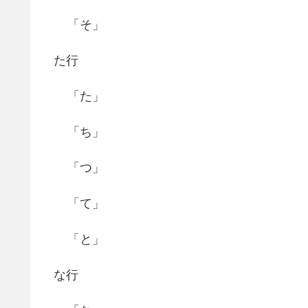
「そ」
た行
「た」
「ち」
「つ」
「て」
「と」
な行