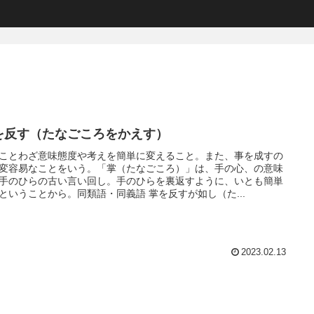
を反す（たなごころをかえす）
ことわざ意味態度や考えを簡単に変えること。また、事を成すの
変容易なことをいう。「掌（たなごころ）」は、手の心、の意味
手のひらの古い言い回し。手のひらを裏返すように、いとも簡単
ということから。同類語・同義語 掌を反すが如し（た...
2023.02.13