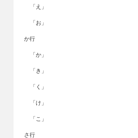
「え」
「お」
か行
「か」
「き」
「く」
「け」
「こ」
さ行