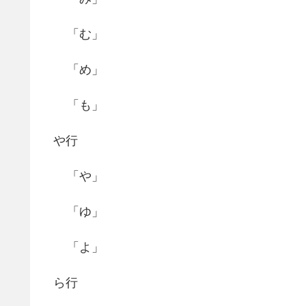
「む」
「め」
「も」
や行
「や」
「ゆ」
「よ」
ら行