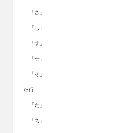
「さ」
「し」
「す」
「せ」
「そ」
た行
「た」
「ち」