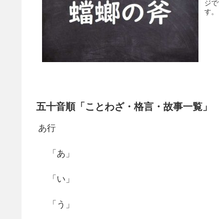
ジで
す。
五十音順「ことわざ・格言・故事一覧」
あ行
「あ」
「い」
「う」