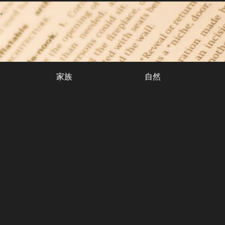
。
家族
自然