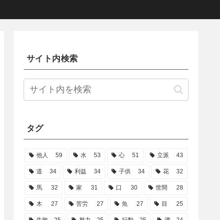
サイト内検索
タグ
他人
59
水
53
心
51
立派
43
道
34
利益
34
子供
34
花
32
馬
32
家
31
口
30
世間
28
木
27
苦労
27
魚
27
目
25