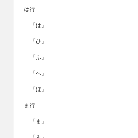
は行
「は」
「ひ」
「ふ」
「へ」
「ほ」
ま行
「ま」
「み」