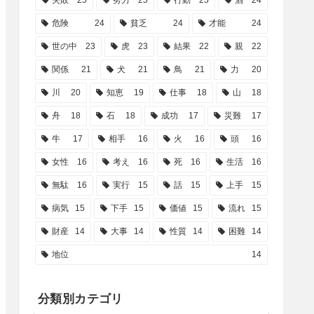
失敗
25
努力
25
行動
25
酒
24
危険
24
貧乏
24
才能
24
世の中
23
虎
23
結果
22
親
22
関係
21
犬
21
鳥
21
力
20
川
20
知恵
19
仕事
18
山
18
舟
18
石
18
成功
17
災難
17
牛
17
相手
16
火
16
頭
16
女性
16
考え
16
死
16
生活
16
無駄
16
実行
15
話
15
上手
15
病気
15
下手
15
価値
15
流れ
15
財産
14
大事
14
性質
14
困難
14
地位
14
分類別カテゴリ