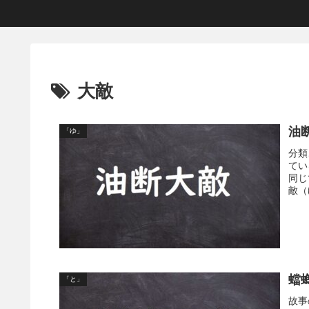
大敵
油
「ゆ」
分類
てい
同じ
敵（
蟷
「と」
故事