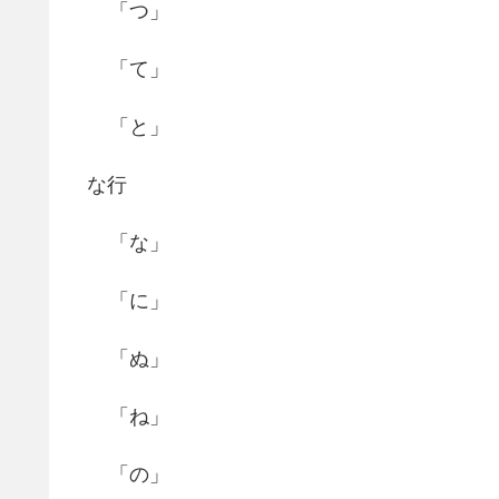
「つ」
「て」
「と」
な行
「な」
「に」
「ぬ」
「ね」
「の」