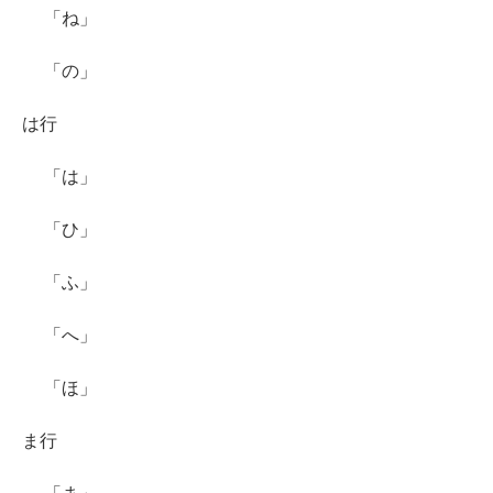
「ね」
「の」
は行
「は」
「ひ」
「ふ」
「へ」
「ほ」
ま行