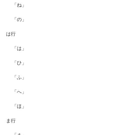
「ね」
「の」
は行
「は」
「ひ」
「ふ」
「へ」
「ほ」
ま行