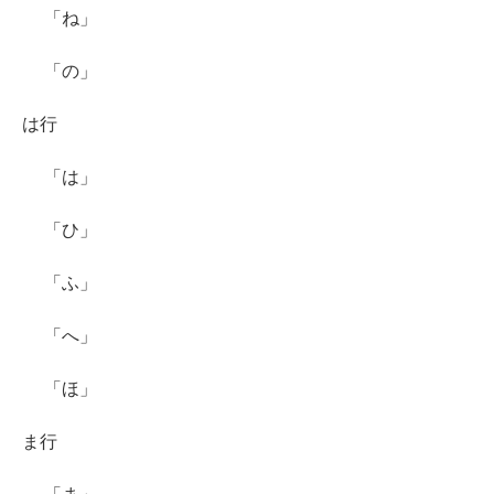
「ね」
「の」
は行
「は」
「ひ」
「ふ」
「へ」
「ほ」
ま行