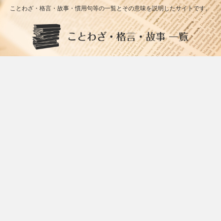
ことわざ・格言・故事・慣用句等の一覧とその意味を説明したサイトです。