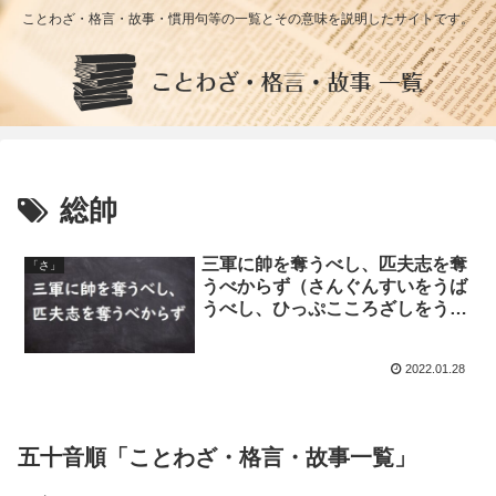
ことわざ・格言・故事・慣用句等の一覧とその意味を説明したサイトです。
総帥
三軍に帥を奪うべし、匹夫志を奪
「さ」
うべからず（さんぐんすいをうば
うべし、ひっぷこころざしをうば
うべからず）
2022.01.28
五十音順「ことわざ・格言・故事一覧」