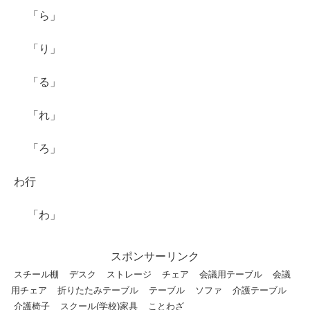
「ら」
「り」
「る」
「れ」
「ろ」
わ行
「わ」
スポンサーリンク
スチール棚
デスク
ストレージ
チェア
会議用テーブル
会議
用チェア
折りたたみテーブル
テーブル
ソファ
介護テーブル
介護椅子
スクール(学校)家具
ことわざ