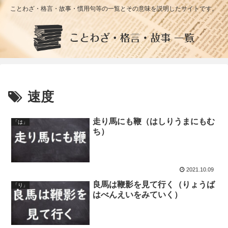
ことわざ・格言・故事・慣用句等の一覧とその意味を説明したサイトです。
速度
走り馬にも鞭（はしりうまにもむ
「は」
ち）
2021.10.09
良馬は鞭影を見て行く（りょうば
「り」
はべんえいをみていく）