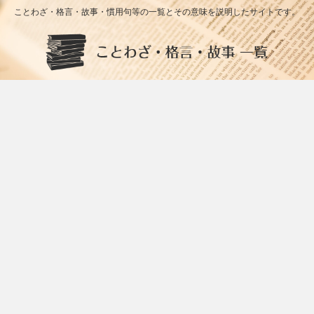
ことわざ・格言・故事・慣用句等の一覧とその意味を説明したサイトです。