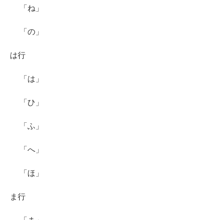
「ね」
「の」
は行
「は」
「ひ」
「ふ」
「へ」
「ほ」
ま行