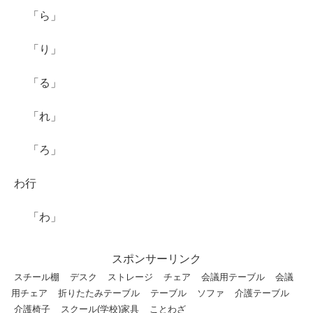
「ら」
「り」
「る」
「れ」
「ろ」
わ行
「わ」
スポンサーリンク
スチール棚
デスク
ストレージ
チェア
会議用テーブル
会議
用チェア
折りたたみテーブル
テーブル
ソファ
介護テーブル
介護椅子
スクール(学校)家具
ことわざ