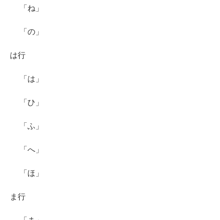
「ね」
「の」
は行
「は」
「ひ」
「ふ」
「へ」
「ほ」
ま行