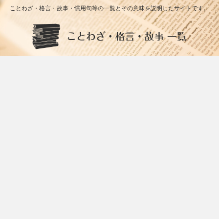
ことわざ・格言・故事・慣用句等の一覧とその意味を説明したサイトです。