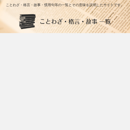
ことわざ・格言・故事・慣用句等の一覧とその意味を説明したサイトです。