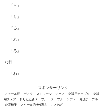
「ら」
「り」
「る」
「れ」
「ろ」
わ行
「わ」
スポンサーリンク
スチール棚
デスク
ストレージ
チェア
会議用テーブル
会議
用チェア
折りたたみテーブル
テーブル
ソファ
介護テーブル
介護椅子
スクール(学校)家具
ことわざ