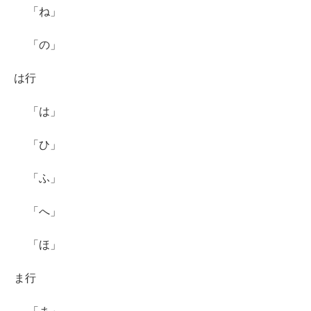
「ね」
「の」
は行
「は」
「ひ」
「ふ」
「へ」
「ほ」
ま行