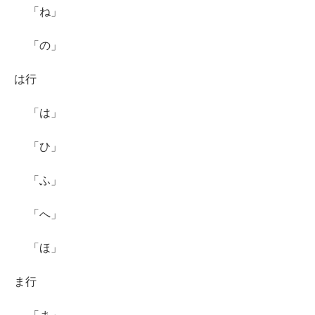
「ね」
「の」
は行
「は」
「ひ」
「ふ」
「へ」
「ほ」
ま行