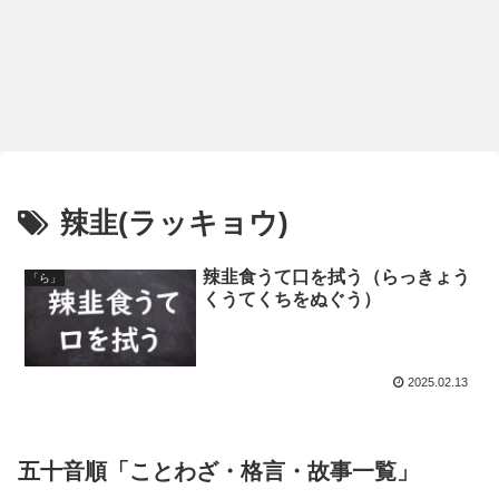
辣韭(ラッキョウ)
辣韭食うて口を拭う（らっきょう
「ら」
くうてくちをぬぐう）
2025.02.13
五十音順「ことわざ・格言・故事一覧」