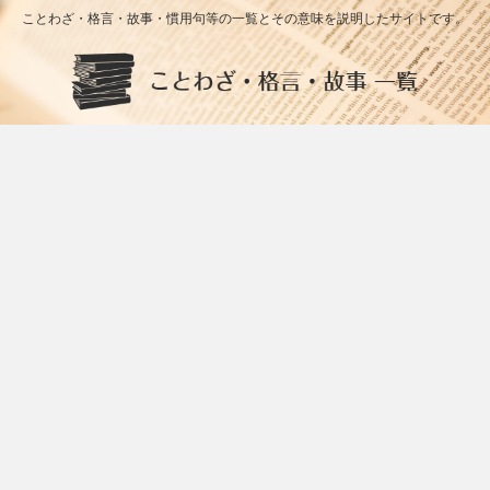
ことわざ・格言・故事・慣用句等の一覧とその意味を説明したサイトです。