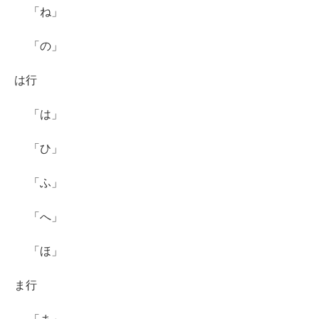
「ね」
「の」
は行
「は」
「ひ」
「ふ」
「へ」
「ほ」
ま行