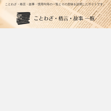
ことわざ・格言・故事・慣用句等の一覧とその意味を説明したサイトです。