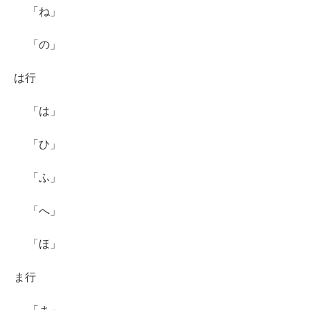
「ね」
「の」
は行
「は」
「ひ」
「ふ」
「へ」
「ほ」
ま行