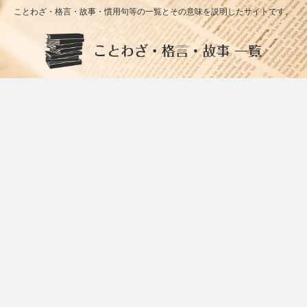
ことわざ・格言・故事・慣用句等の一覧とその意味を説明したサイトです。