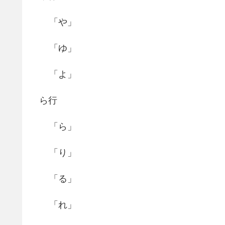
「や」
「ゆ」
「よ」
ら行
「ら」
「り」
「る」
「れ」