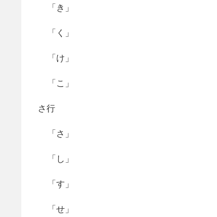
「き」
「く」
「け」
「こ」
さ行
「さ」
「し」
「す」
「せ」