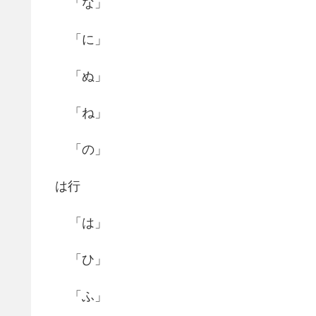
「な」
「に」
「ぬ」
「ね」
「の」
は行
「は」
「ひ」
「ふ」