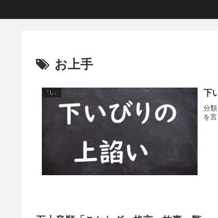
お上手
下
「し」
分類
を言