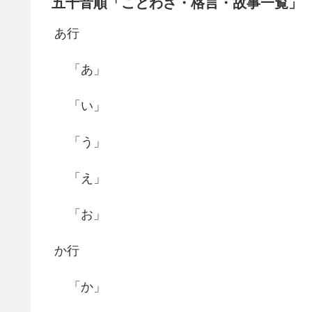
五十音順「ことわざ・格言・故事一覧」
あ行
「あ」
「い」
「う」
「え」
「お」
か行
「か」