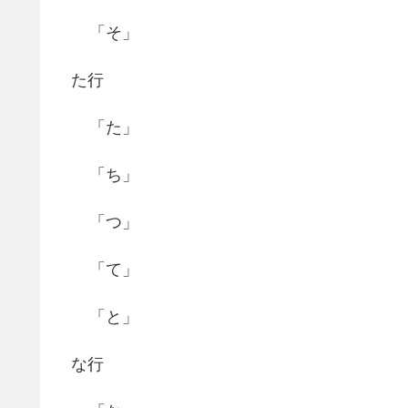
「そ」
た行
「た」
「ち」
「つ」
「て」
「と」
な行