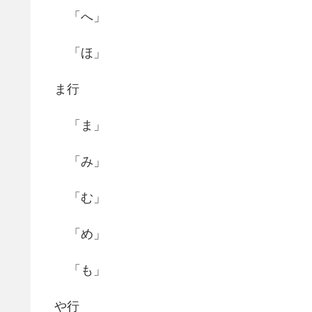
「へ」
「ほ」
ま行
「ま」
「み」
「む」
「め」
「も」
や行