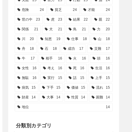
失敗
25
努力
25
行動
25
酒
24
危険
24
貧乏
24
才能
24
世の中
23
虎
23
結果
22
親
22
関係
21
犬
21
鳥
21
力
20
川
20
知恵
19
仕事
18
山
18
舟
18
石
18
成功
17
災難
17
牛
17
相手
16
火
16
頭
16
女性
16
考え
16
死
16
生活
16
無駄
16
実行
15
話
15
上手
15
病気
15
下手
15
価値
15
流れ
15
財産
14
大事
14
性質
14
困難
14
地位
14
分類別カテゴリ