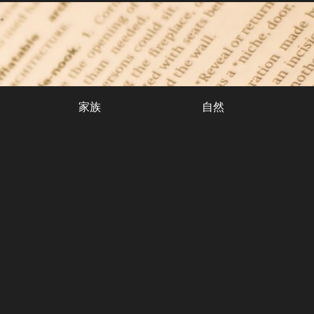
。
家族
自然