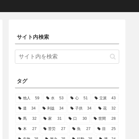
サイト内検索
タグ
他人
59
水
53
心
51
立派
43
道
34
利益
34
子供
34
花
32
馬
32
家
31
口
30
世間
28
木
27
苦労
27
魚
27
目
25