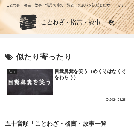
ことわざ・格言・故事・慣用句等の一覧とその意味を説明したサイトです。
似たり寄ったり
目糞鼻糞を笑う（めくそはなくそ
「め」
をわらう）
2024.08.28
五十音順「ことわざ・格言・故事一覧」