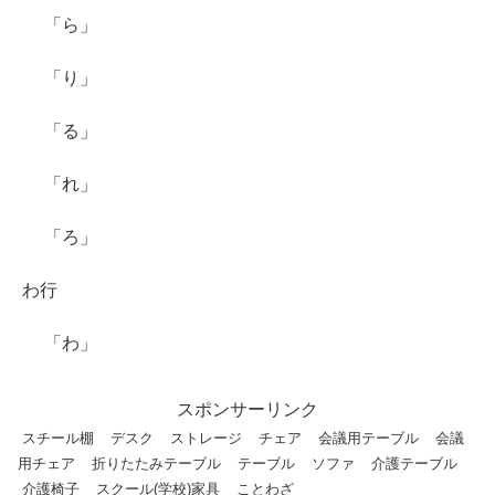
「ら」
「り」
「る」
「れ」
「ろ」
わ行
「わ」
スポンサーリンク
スチール棚
デスク
ストレージ
チェア
会議用テーブル
会議
用チェア
折りたたみテーブル
テーブル
ソファ
介護テーブル
介護椅子
スクール(学校)家具
ことわざ