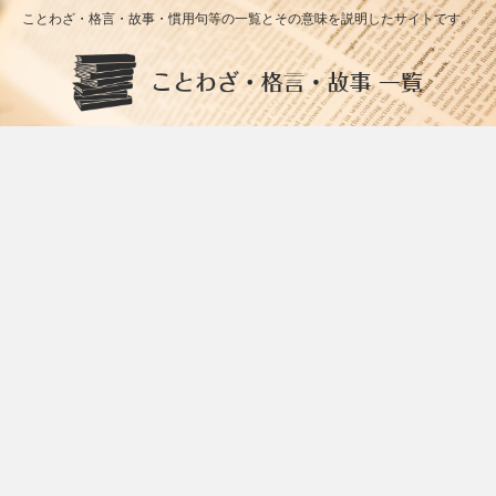
ことわざ・格言・故事・慣用句等の一覧とその意味を説明したサイトです。