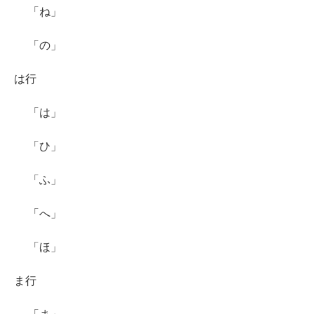
「ね」
「の」
は行
「は」
「ひ」
「ふ」
「へ」
「ほ」
ま行