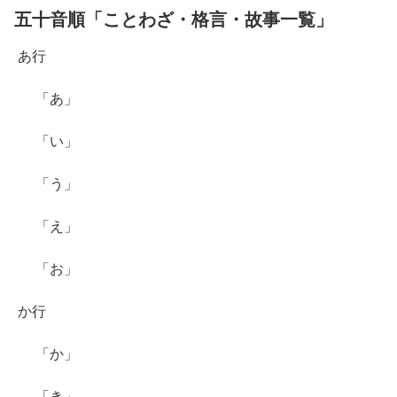
五十音順「ことわざ・格言・故事一覧」
あ行
「あ」
「い」
「う」
「え」
「お」
か行
「か」
「き」