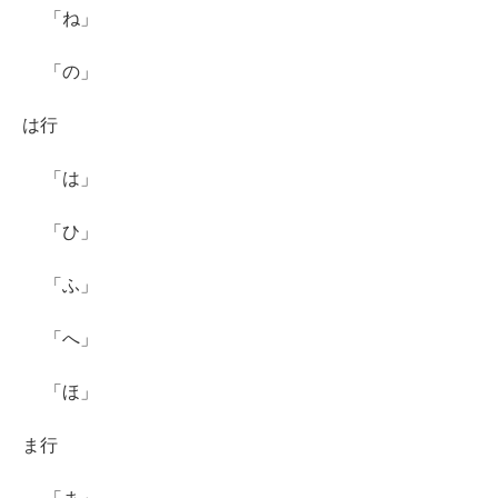
「ね」
「の」
は行
「は」
「ひ」
「ふ」
「へ」
「ほ」
ま行