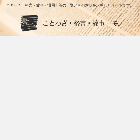
ことわざ・格言・故事・慣用句等の一覧とその意味を説明したサイトです。