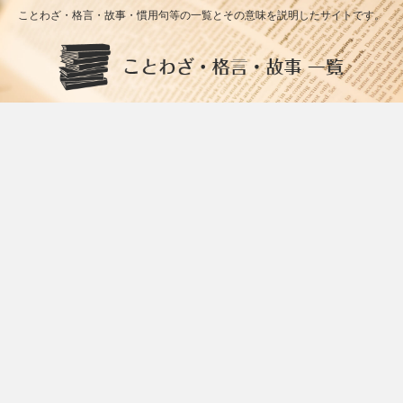
ことわざ・格言・故事・慣用句等の一覧とその意味を説明したサイトです。