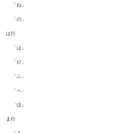
「ね」
「の」
は行
「は」
「ひ」
「ふ」
「へ」
「ほ」
ま行