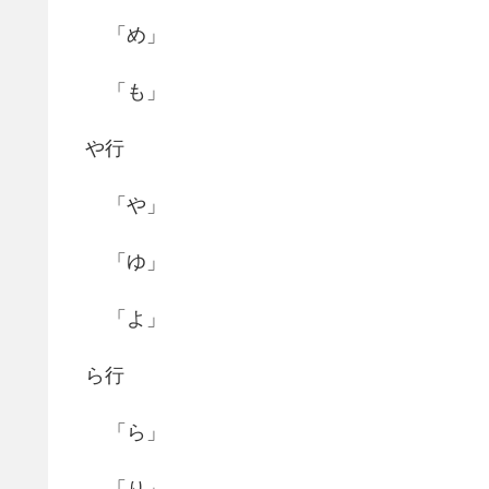
「め」
「も」
や行
「や」
「ゆ」
「よ」
ら行
「ら」
「り」