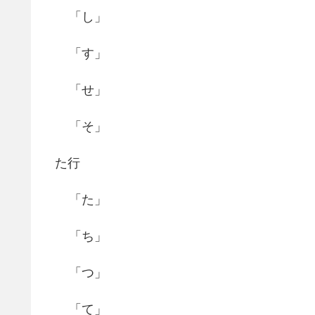
「し」
「す」
「せ」
「そ」
た行
「た」
「ち」
「つ」
「て」