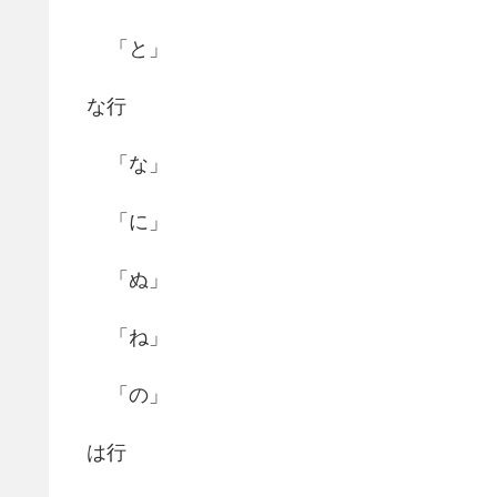
「と」
な行
「な」
「に」
「ぬ」
「ね」
「の」
は行