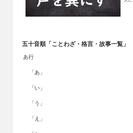
五十音順「ことわざ・格言・故事一覧」
あ行
「あ」
「い」
「う」
「え」