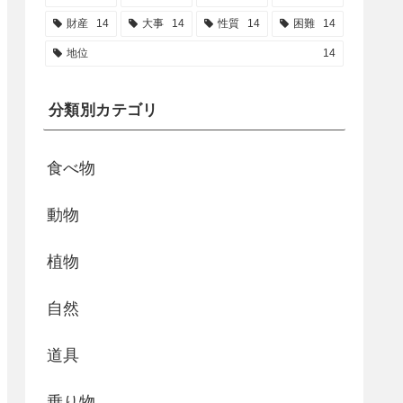
財産
14
大事
14
性質
14
困難
14
地位
14
分類別カテゴリ
食べ物
動物
植物
自然
道具
乗り物