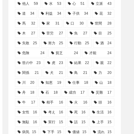
他人
59
水
53
心
51
立派
43
道
34
利益
34
子供
34
花
32
馬
32
家
31
口
30
世間
28
木
27
苦労
27
魚
27
目
25
失敗
25
努力
25
行動
25
酒
24
危険
24
貧乏
24
才能
24
世の中
23
虎
23
結果
22
親
22
関係
21
犬
21
鳥
21
力
20
川
20
知恵
19
仕事
18
山
18
舟
18
石
18
成功
17
災難
17
牛
17
相手
16
火
16
頭
16
女性
16
考え
16
死
16
生活
16
無駄
16
実行
15
話
15
上手
15
病気
15
下手
15
価値
15
流れ
15