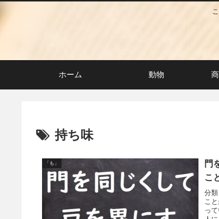
こ
ホーム
動物
商
持ち味
門
「も」
こ
分類
こと
って
人に