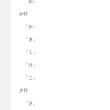
「お」
か行
「か」
「き」
「く」
「け」
「こ」
さ行
「さ」