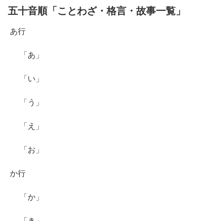
五十音順「ことわざ・格言・故事一覧」
あ行
「あ」
「い」
「う」
「え」
「お」
か行
「か」
「き」