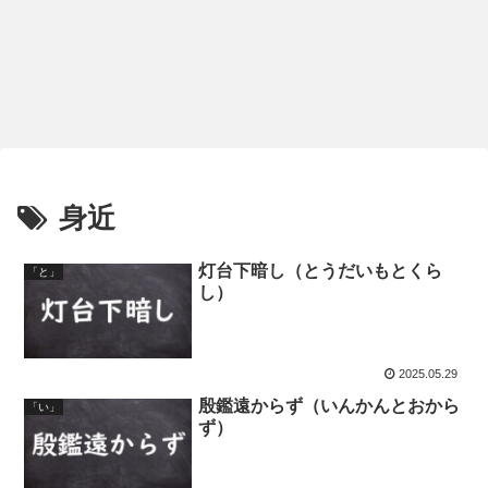
身近
灯台下暗し（とうだいもとくら
「と」
し）
2025.05.29
殷鑑遠からず（いんかんとおから
「い」
ず）