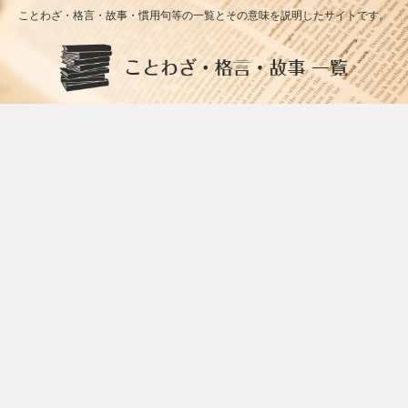
ことわざ・格言・故事・慣用句等の一覧とその意味を説明したサイトです。