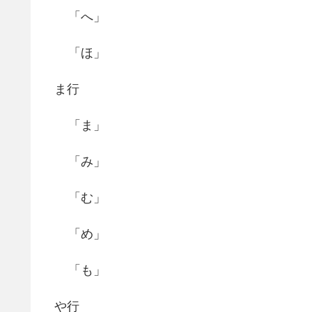
「へ」
「ほ」
ま行
「ま」
「み」
「む」
「め」
「も」
や行