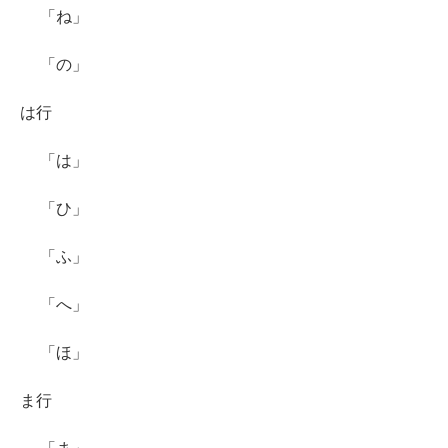
「ね」
「の」
は行
「は」
「ひ」
「ふ」
「へ」
「ほ」
ま行