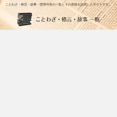
ことわざ・格言・故事・慣用句等の一覧とその意味を説明したサイトです。