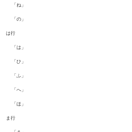
「ね」
「の」
は行
「は」
「ひ」
「ふ」
「へ」
「ほ」
ま行