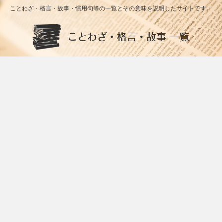
ことわざ・格言・故事・慣用句等の一覧とその意味を説明したサイトです。