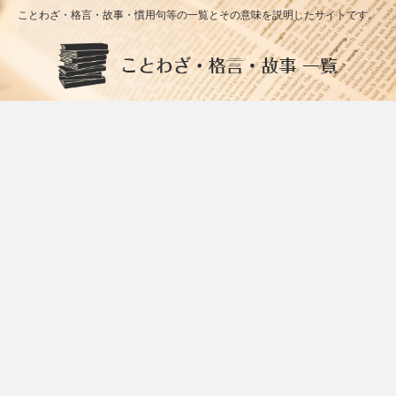
ことわざ・格言・故事・慣用句等の一覧とその意味を説明したサイトです。