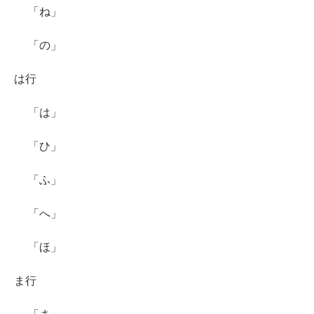
「ね」
「の」
は行
「は」
「ひ」
「ふ」
「へ」
「ほ」
ま行