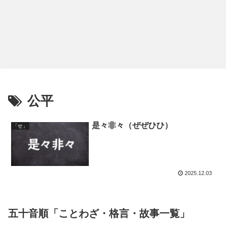
公平
是々非々（ぜぜひひ）
「せ」
2025.12.03
五十音順「ことわざ・格言・故事一覧」