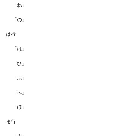
「ね」
「の」
は行
「は」
「ひ」
「ふ」
「へ」
「ほ」
ま行