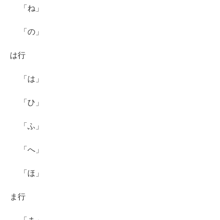
「ね」
「の」
は行
「は」
「ひ」
「ふ」
「へ」
「ほ」
ま行