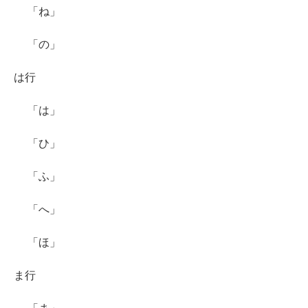
「ね」
「の」
は行
「は」
「ひ」
「ふ」
「へ」
「ほ」
ま行