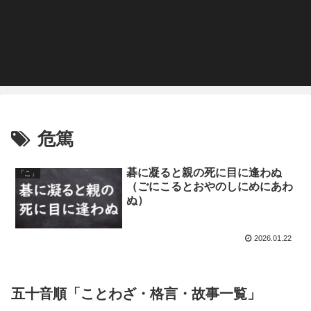
危篤
碁に凝ると親の死に目に逢わぬ
「こ」
（ごにこるとおやのしにめにあわ
ぬ）
2026.01.22
五十音順「ことわざ・格言・故事一覧」