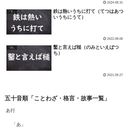
2024.08.31
鉄は熱いうちに打て（てつはあつ
「て」
いうちにうて）
2022.08.08
鑿と言えば槌（のみといえばつ
「の」
ち）
2021.09.27
五十音順「ことわざ・格言・故事一覧」
あ行
「あ」