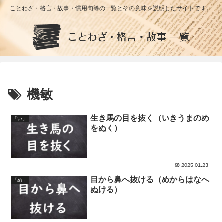
ことわざ・格言・故事・慣用句等の一覧とその意味を説明したサイトです。
機敏
生き馬の目を抜く（いきうまのめ
「い」
をぬく）
2025.01.23
目から鼻へ抜ける（めからはなへ
「め」
ぬける）