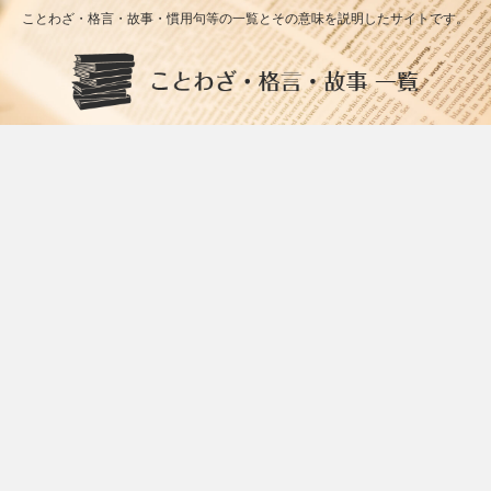
ことわざ・格言・故事・慣用句等の一覧とその意味を説明したサイトです。