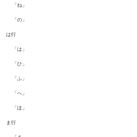
「ね」
「の」
は行
「は」
「ひ」
「ふ」
「へ」
「ほ」
ま行