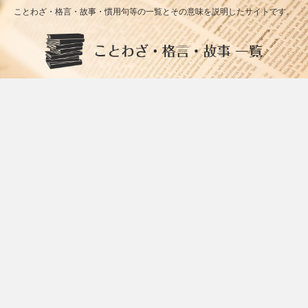
ことわざ・格言・故事・慣用句等の一覧とその意味を説明したサイトです。