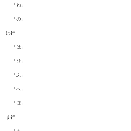
「ね」
「の」
は行
「は」
「ひ」
「ふ」
「へ」
「ほ」
ま行